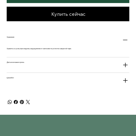
Купить сейчас
Хранение
Хранить в сухом, прохладном, защищенном от света месте, в плотно закрытой таре.
Дата окончания срока.
Цена €/кг