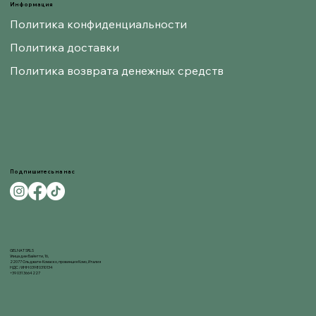
Информация
Политика конфиденциальности
Политика доставки
Политика возврата денежных средств
Подпишитесь на нас
GELNAT SRLS
Улица деи Байетти, 16,
22077 Ольджате-Комаско, провинция Комо, Италия
НДС / ИНН 03980310134
+39 031 3664227