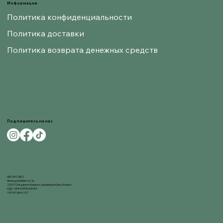
Информация
Политика конфиденциальности
Политика доставки
Политика возврата денежных средств
Подпишитесь на нас
GELNAT SRLS
Улица деи Байетти, 16,
22077 Ольджате-Комаско, провинция Комо, Италия
НДС / ИНН 03980310134
+39 031 3664227