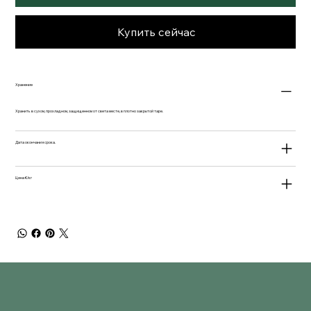
Купить сейчас
Хранение
Хранить в сухом, прохладном, защищенном от света месте, в плотно закрытой таре.
Дата окончания срока.
Цена €/кг