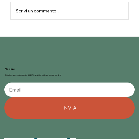
Scrivi un commento...
Il ruolo della sostenibilità nella scelta
degli ingredienti per il gelato
artigianale
Notizie
Ottieni ora uno sconto gratuito del 20% su tutti i prodotti sul tuo primo ordine!
INVIA